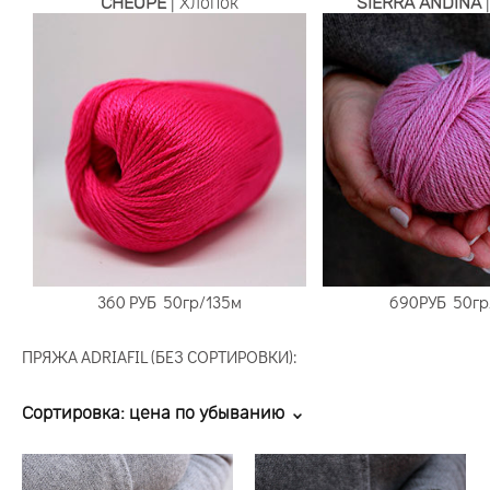
CHEOPE
| Хлопок
SIERRA ANDINA
360 РУБ
50гр/135м
69
0РУБ
50гр
ПРЯЖА ADRIAFIL (БЕЗ СОРТИРОВКИ):
Сортировка:
цена по убыванию