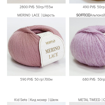
2800 РУБ
50гр/155м
490 РУБ
50гр 
MERINO LACE | Шерсть
SOFFICE|
Альпака
590 РУБ
50 гр\700м
680 РУБ
50гр
Kid Seta | Кид мохер | Шелк
METAL TWEED | 