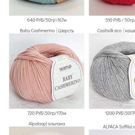
640 РУБ/50гр\167м
510 РУБ / 50г
Baby Cashmerino | Шерсть
Cashsilk eco | каш
720 РУБ\50гр/170м
1200 РУБ\50Г
Alpaloop| альпака
ALPACA Soffilo|