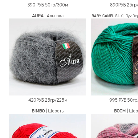
390 РУБ
50гр/300м
890РУБ
25гр
AURA
| Альпака
BABY CAMEL SILK
| Пух В
420РУБ
25гр/225м
995 РУБ
50гр
BIMBO
| Шерсть
BOOM
| Шер