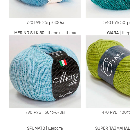
720 РУБ
25гр/300м
540 РУБ
50гр
MERINO SILK 50
| Шерсть | Шелк
GIARA
| Шер
790 РУБ
50гр/670м
470 РУБ
100гр
SFUMATO
| Шерсть
SUPER TAJMAHAL