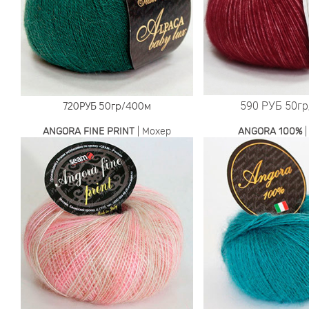
590 РУБ
50гр
720РУБ
50гр/400м
ANGORA FINE PRINT
| Мохер
ANGORA 100%
|