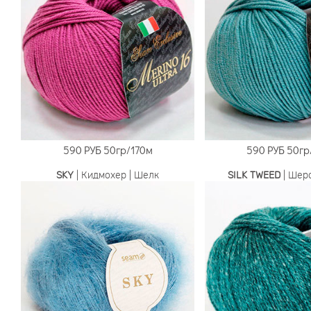
590 РУБ
50гр/170м
590 РУБ
50гр
SKY
| Кидмохер | Шелк
SILK TWEED
| Шерс