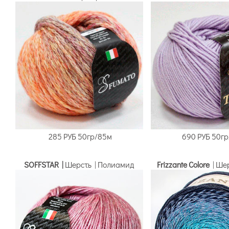
285 РУБ
50гр/85м
690 РУБ
50гр
SOFFSTAR |
Шерсть | Полиамид
Frizzante Colore
| Шер