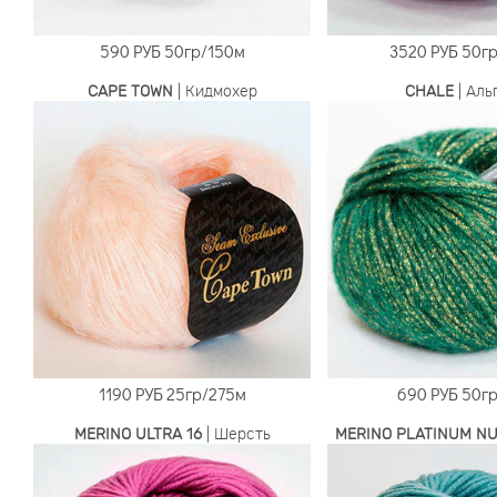
590 РУБ
50гр/150м
3520 РУБ
50гр
CAPE TOWN
| Кидмохер
CHALE
| Аль
1190 РУБ
25гр/275м
690 РУБ
50гр
MERINO ULTRA 16
| Шерсть
MERINO PLATINUM N