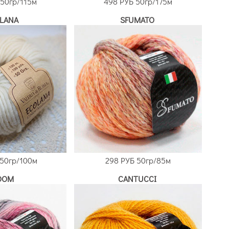
50гр/115м
498 РУБ
50гр/175м
LANA
SFUMATO
50гр/100м
298 РУБ
50гр/85м
OOM
CANTUCCI