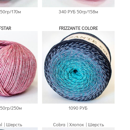
50гр/170м
340 РУБ
50гр/158м
FSTAR
FRIZZANTE COLORE
50гр/250м
1090 РУБ
l | Шерсть
Cobra | Хлопок | Шерсть