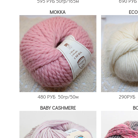
595 РУБ
50гр/165м
6
90 РУБ
MOKKA
ECO
480 РУБ
50гр/50м
290РУБ
BABY CASHMERE
B