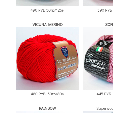
490 РУБ
50гр/125м
590 РУБ
VICUNA MERINO
SOF
480 РУБ
50гр/80м
445 РУБ
RAINBOW
Superwoo