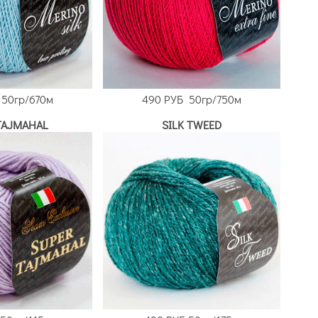
50гр/670м
490 РУБ
50гр/750м
TAJMAHAL
SILK TWEED