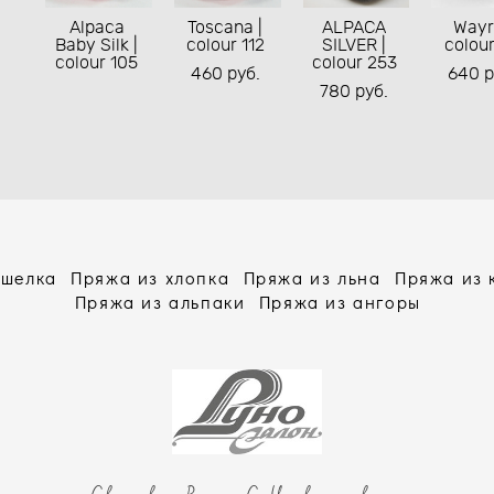
Alpaca
Toscana |
ALPACA
Wayr
Baby Silk |
colour 112
SILVER |
colou
colour 105
colour 253
460 pуб.
640 p
780 pуб.
 шелка
Пряжа из хлопка
Пряжа из льна
Пряжа из
Пряжа из альпаки
Пряжа из ангоры