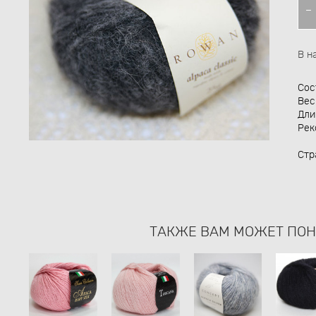
В н
Сос
Вес
Дли
Рек
Стр
ТАКЖЕ ВАМ МОЖЕТ ПО