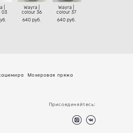
a |
Wayra |
Wayra |
r 03
colour 36
colour 37
уб.
640 pуб.
640 pуб.
 кашемира
Мохеровая пряжа
Присоединяйтесь: