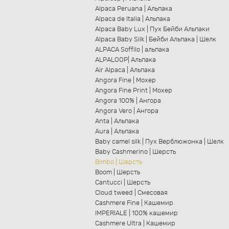
Alpaca Peruana | Альпака
Alpaca de Italia | Альпака
Alpaca Baby Lux | Пух Бейби Альпаки
Alpaca Baby Silk | Бейби Альпака | Шелк
ALPACA Soffilo | альпака
ALPALOOP| Альпака
Air Alpaca | Альпака
Angora Fine | Мохер
Angora Fine Print | Мохер
Angora 100% | Ангора
Angora Vero | Ангора
Anta | Альпака
Aura | Альпака
Baby camel silk | Пух Верблюжонка | Шелк
Baby Cashmerino | Шерсть
Bimbo | Шерсть
Boom | Шерсть
Cantucci | Шерсть
Cloud tweed | Смесовая
Cashmere Fine | Кашемир
IMPERIALE | 100% кашемир
Cashmere Ultra | Кашемир