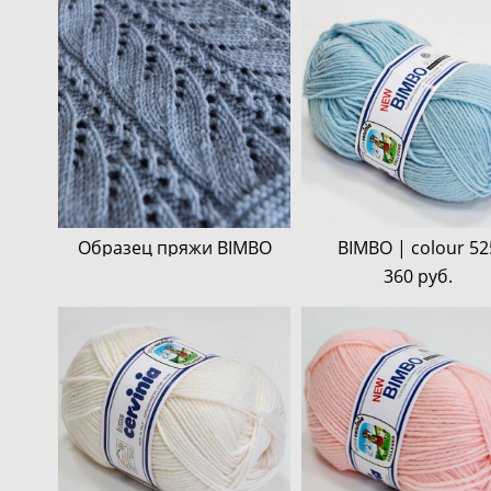
Образец пряжи BIMBO
BIMBO | colour 52
360 pуб.