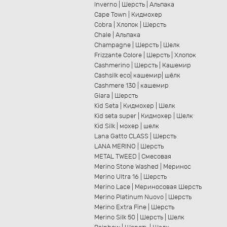
Inverno | Шерсть | Альпака
Cape Town | Кидмохер
Cobra | Хлопок | Шерсть
Chale | Альпака
Champagne | Шерсть | Шелк
Frizzante Colore | Шерсть | Хлопок
Cashmerino | Шерсть | Кашемир
Cashsilk eco| кашемир| шёлк
Cashmere 130 | кашемир
Giara | Шерсть
Kid Seta | Кидмохер | Шелк
Kid seta super | Кидмохер | Шелк
Kid Silk | мохер | шелк
Lana Gatto CLASS | Шерсть
LANA MERINO | Шерсть
METAL TWEED | Смесовая
Merino Stone Washed | Меринос
Merino Ultra 16 | Шерсть
Merino Lace | Мериносовая Шерсть
Merino Platinum Nuovo | Шерсть
Merino Extra Fine | Шерсть
Merino Silk 50 | Шерсть | Шелк