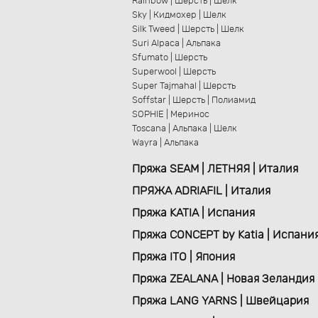
Rainbow | Шерсть | Шелк
Sky | Кидмохер | Шелк
Silk Tweed | Шерсть | Шелк
Suri Alpaca | Альпака
Sfumato | Шерсть
Superwool | Шерсть
Super Tajmahal | Шерсть
Soffstar | Шерсть | Полиамид
SOPHIE | Меринос
Toscana | Альпака | Шелк
Wayra | Альпака
Пряжа SEAM | ЛЕТНЯЯ | Италия
ПРЯЖА ADRIAFIL | Италия
Пряжа KATIA | Испания
Пряжа CONCEPT by Katia | Испани
Пряжа ITO | Япония
Пряжа ZEALANA | Новая Зеландия
Пряжа LANG YARNS | Швейцария