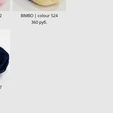
2
BIMBO | colour 524
360 pуб.
7