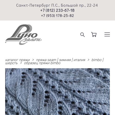
Санкт-Петербург П.С., Большой пр., 22-24
+7 (812) 233-67-18
+7 (953) 178-25-82
каталог пряжи
>
пряжа seam | зимняя | италия
>
bimbo |
шерсть
>
образец пряжи bimbo