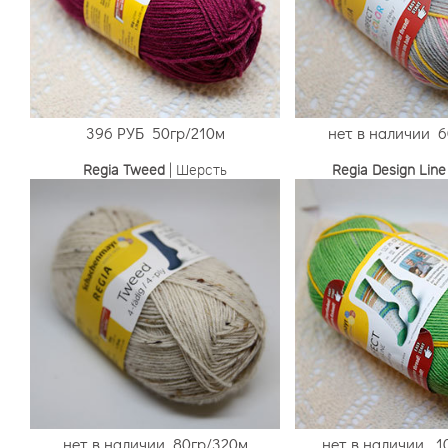
396 РУБ
50гр/210м
нет в наличии
6
Regia Tweed
| Шерсть
Regia Design Line
нет в наличии 80гр/320м
нет в наличии
10