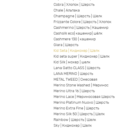
Cobra | Хлопок | Шерсть
Chale | Альпака
Champagne | Шерсть | Шелк
Frizzante Colore | Шерсть | Хлопок
Cashmerino | Шерсть | Кашемир
Cashsilk eco| кашемир| шёлк
Cashmere 130 | кашемир
Giara | Шерсть
Kid Seta | Кидмохер | Шелк
Kid seta super | Кидмохер | Шелк
Kid Silk | мохер | шелк
Lana Gatto CLASS | Шерсть
LANA MERINO | Шерсть
METAL TWEED | Смесовая
Merino Stone Washed | Меринос
Merino Ultra 16 | Шерсть
Merino Lace | Мериносовая Шерсть
Merino Platinum Nuovo | Шерсть
Merino Extra Fine | Шерсть
Merino Silk 50 | Шерсть | Шелк
Rainbow | Шерсть | Шелк
Sky | Кидмохер | Шелк