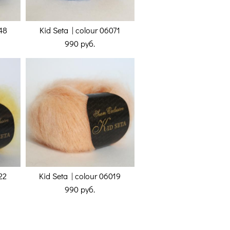
048
Kid Seta | colour 06071
990 pуб.
22
Kid Seta | colour 06019
990 pуб.