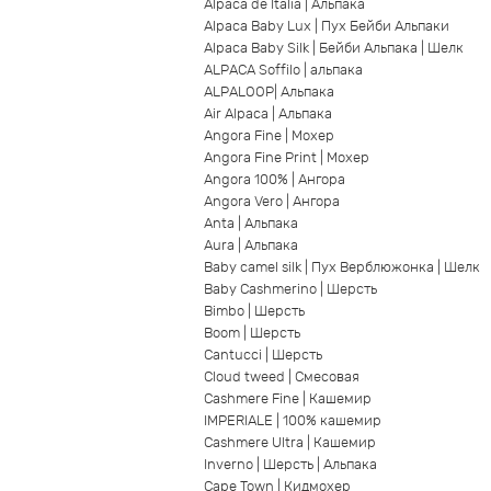
Alpaca de Italia | Альпака
Alpaca Baby Lux | Пух Бейби Альпаки
Alpaca Baby Silk | Бейби Альпака | Шелк
ALPACA Soffilo | альпака
ALPALOOP| Альпака
Air Alpaca | Альпака
Angora Fine | Мохер
Angora Fine Print | Мохер
Angora 100% | Ангора
Angora Vero | Ангора
Anta | Альпака
Aura | Альпака
Baby camel silk | Пух Верблюжонка | Шелк
Baby Cashmerino | Шерсть
Bimbo | Шерсть
Boom | Шерсть
Cantucci | Шерсть
Cloud tweed | Смесовая
Cashmere Fine | Кашемир
IMPERIALE | 100% кашемир
Cashmere Ultra | Кашемир
Inverno | Шерсть | Альпака
Cape Town | Кидмохер