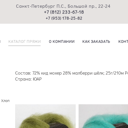
Санкт-Петербург П.С., Большой пр., 22-24
+7 (812) 233-67-18
+7 (953) 178-25-82
И
КАТАЛОГ ПРЯЖИ
О КОМПАНИИ
КАК ЗАКАЗАТЬ
КОН
Состав: 72% кид мохер 28% малберри шёлк; 25г/210м 
Страна: ЮАР
| Хлоп