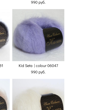
990 pуб.
81
Kid Seta | colour 06047
990 pуб.