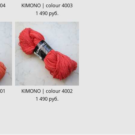
004
KIMONO | colour 4003
1 490 pуб.
001
KIMONO | colour 4002
1 490 pуб.