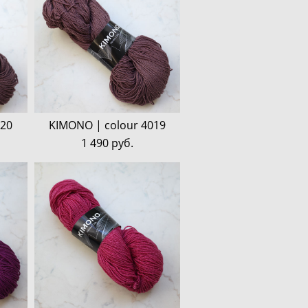
020
KIMONO | colour 4019
1 490 pуб.