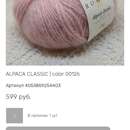
ALPACA CLASSIC | color 00126
Артикул 4053859254403
599 pуб.
В наличии:
1
шт.