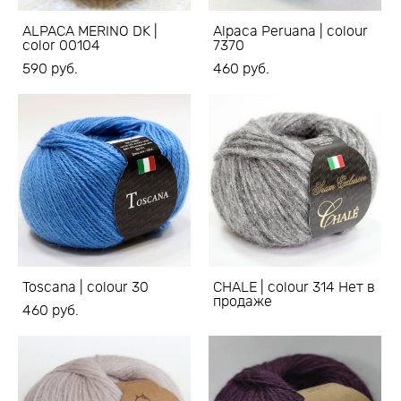
ALPACA MERINO DK |
Alpaca Peruana | colour
color 00104
7370
590 pуб.
460 pуб.
Toscana | colour 30
CHALE | colour 314 Нет в
продаже
460 pуб.