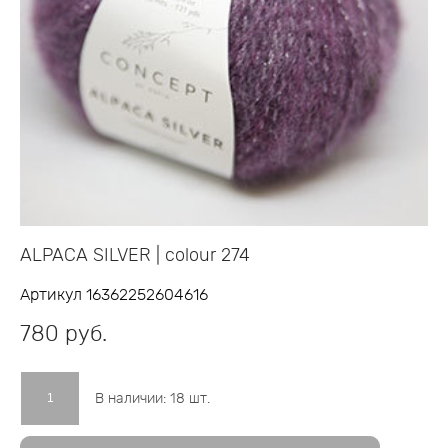
ALPACA SILVER | colour 274
Артикул 16362252604616
780 pуб.
В наличии:
18
шт.