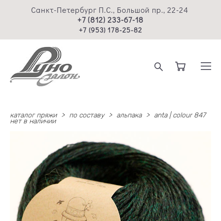
Санкт-Петербург П.С., Большой пр., 22-24
+7 (812) 233-67-18
+7 (953) 178-25-82
каталог пряжи
>
по составу
>
альпака
>
anta | colour 847
нет в наличии