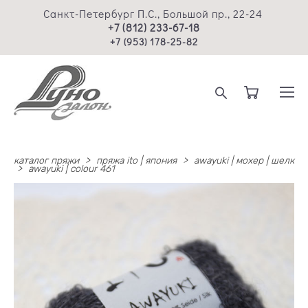
Санкт-Петербург П.С., Большой пр., 22-24
+7 (812) 233-67-18
+7 (953) 178-25-82
каталог пряжи
>
пряжа ito | япония
>
awayuki | мохер | шелк
>
awayuki | colour 461