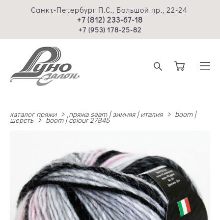
Санкт-Петербург П.С., Большой пр., 22-24
+7 (812) 233-67-18
+7 (953) 178-25-82
каталог пряжи
>
пряжа seam | зимняя | италия
>
boom |
шерсть
>
boom | colour 27845