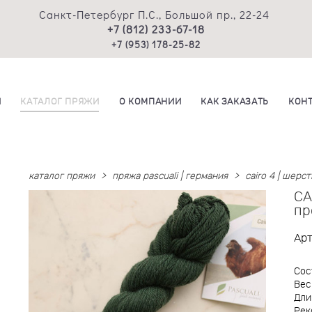
Санкт-Петербург П.С., Большой пр., 22-24
+7 (812) 233-67-18
+7 (953) 178-25-82
И
КАТАЛОГ ПРЯЖИ
О КОМПАНИИ
КАК ЗАКАЗАТЬ
КОН
каталог пряжи
>
пряжа pascuali | германия
>
cairo 4 | шерст
CA
пр
Ар
Сос
Вес
Дли
Рек