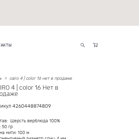
ТАКТЫ
ь
>
cairo 4 | color 16 нет в продаже
IRO 4 | color 16 Нет в
одаже
тикул 4260448874809
тав: Шерсть верблюда 100%
: 50 гр
на нити: 100 м
омендуемый диаметр спиц: 4 мм