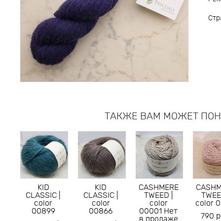
Стр
ТАКЖЕ ВАМ МОЖЕТ ПО
KID
KID
CASHMERE
CASH
CLASSIC |
CLASSIC |
TWEED |
TWEE
color
color
color
color 
00899
00866
00001 Нет
790 p
в продаже