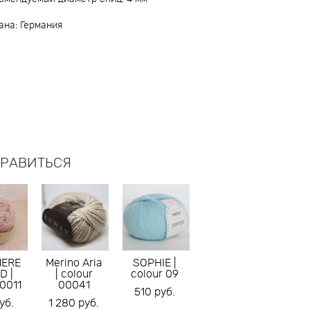
ана: Германия
НРАВИТЬСЯ
MERE
Merino Aria
SOPHIE |
D |
| colour
colour 09
00011
00041
510 pуб.
уб.
1 280 pуб.