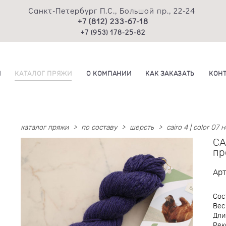
Санкт-Петербург П.С., Большой пр., 22-24
+7 (812) 233-67-18
+7 (953) 178-25-82
И
КАТАЛОГ ПРЯЖИ
О КОМПАНИИ
КАК ЗАКАЗАТЬ
КОН
каталог пряжи
>
по составу
>
шерсть
>
cairo 4 | color 07
CA
пр
Ар
Сос
Вес
Дли
Рек