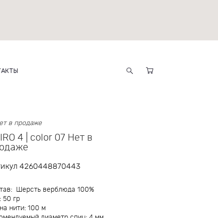
ТАКТЫ
 нет в продаже
IRO 4 | color 07 Нет в
одаже
тикул 4260448870443
тав: Шерсть верблюда 100%
: 50 гр
на нити: 100 м
омендуемый диаметр спиц: 4 мм