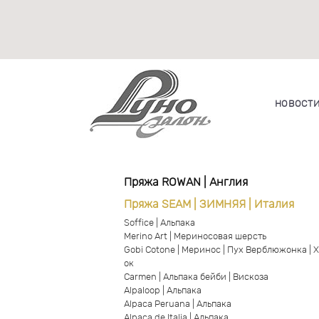
НОВОСТ
Пряжа ROWAN | Англия
Пряжа SEAM | ЗИМНЯЯ | Италия
Soffice | Альпака
Merino Art | Мериносовая шерсть
Gobi Cotone | Меринос | Пух Верблюжонка | 
ок
Carmen | Альпака бейби | Вискоза
Alpaloop | Альпака
Alpaca Peruana | Альпака
Alpaca de Italia | Альпака