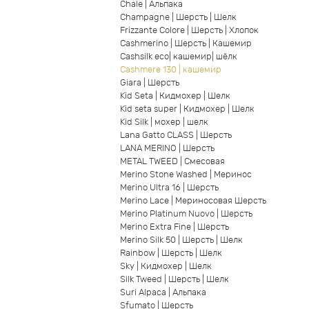
Chale | Альпака
Champagne | Шерсть | Шелк
Frizzante Colore | Шерсть | Хлопок
Cashmerino | Шерсть | Кашемир
Cashsilk eco| кашемир| шёлк
Cashmere 130 | кашемир
Giara | Шерсть
Kid Seta | Кидмохер | Шелк
Kid seta super | Кидмохер | Шелк
Kid Silk | мохер | шелк
Lana Gatto CLASS | Шерсть
LANA MERINO | Шерсть
METAL TWEED | Смесовая
Merino Stone Washed | Меринос
Merino Ultra 16 | Шерсть
Merino Lace | Мериносовая Шерсть
Merino Platinum Nuovo | Шерсть
Merino Extra Fine | Шерсть
Merino Silk 50 | Шерсть | Шелк
Rainbow | Шерсть | Шелк
Sky | Кидмохер | Шелк
Silk Tweed | Шерсть | Шелк
Suri Alpaca | Альпака
Sfumato | Шерсть