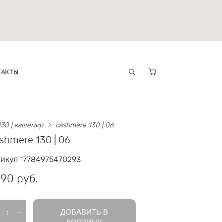
ТАКТЫ
130 | кашемир
>
cashmere 130 | 06
shmere 130 | 06
тикул 17784975470293
290 pуб.
ДОБАВИТЬ В