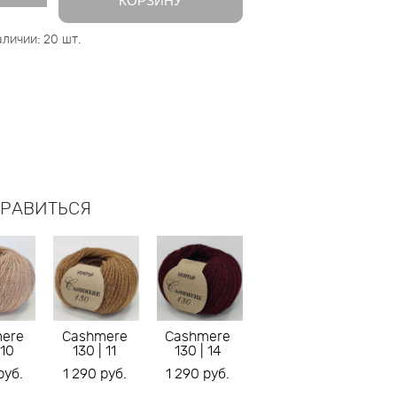
КОРЗИНУ
аличии:
20
шт.
НРАВИТЬСЯ
ere
Cashmere
Cashmere
 10
130 | 11
130 | 14
pуб.
1 290 pуб.
1 290 pуб.