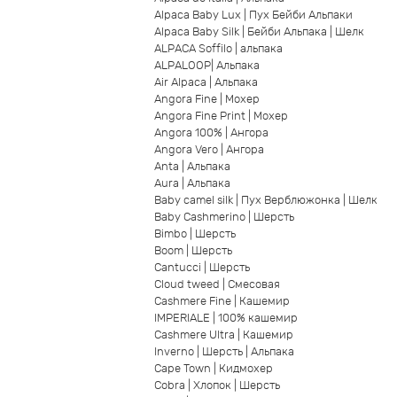
Alpaca Baby Lux | Пух Бейби Альпаки
Alpaca Baby Silk | Бейби Альпака | Шелк
ALPACA Soffilo | альпака
ALPALOOP| Альпака
Air Alpaca | Альпака
Angora Fine | Мохер
Angora Fine Print | Мохер
Angora 100% | Ангора
Angora Vero | Ангора
Anta | Альпака
Aura | Альпака
Baby camel silk | Пух Верблюжонка | Шелк
Baby Cashmerino | Шерсть
Bimbo | Шерсть
Boom | Шерсть
Cantucci | Шерсть
Cloud tweed | Смесовая
Cashmere Fine | Кашемир
IMPERIALE | 100% кашемир
Cashmere Ultra | Кашемир
Inverno | Шерсть | Альпака
Cape Town | Кидмохер
Cobra | Хлопок | Шерсть