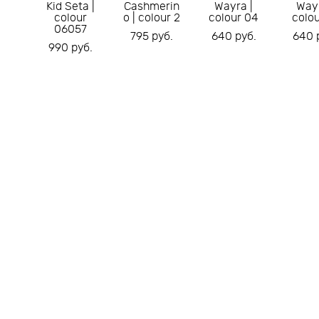
Kid Seta |
Cashmerin
Wayra |
Wayr
colour
o | colour 2
colour 04
colou
06057
795 pуб.
640 pуб.
640 
990 pуб.