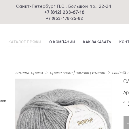
Санкт-Петербург П.С., Большой пр., 22-24
+7 (812) 233-67-18
+7 (953) 178-25-82
И
КАТАЛОГ ПРЯЖИ
О КОМПАНИИ
КАК ЗАКАЗАТЬ
КОН
каталог пряжи
>
пряжа seam | зимняя | италия
>
cashsilk 
CA
Ар
Хлоп
1