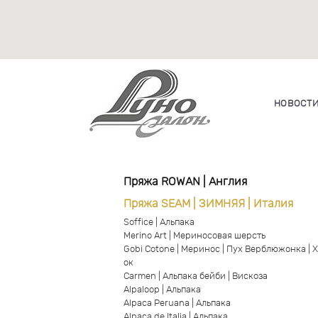
НОВОСТ
Пряжа ROWAN | Англия
Пряжа SEAM | ЗИМНЯЯ | Италия
Soffice | Альпака
Merino Art | Мериносовая шерсть
Gobi Cotone | Меринос | Пух Верблюжонка | 
ок
Carmen | Альпака бейби | Вискоза
Alpaloop | Альпака
Alpaca Peruana | Альпака
Alpaca de Italia | Альпака