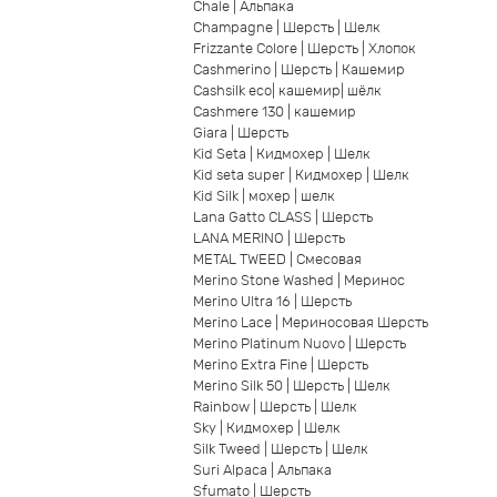
Chale | Альпака
Champagne | Шерсть | Шелк
Frizzante Colore | Шерсть | Хлопок
Cashmerino | Шерсть | Кашемир
Cashsilk eco| кашемир| шёлк
Cashmere 130 | кашемир
Giara | Шерсть
Kid Seta | Кидмохер | Шелк
Kid seta super | Кидмохер | Шелк
Kid Silk | мохер | шелк
Lana Gatto CLASS | Шерсть
LANA MERINO | Шерсть
METAL TWEED | Смесовая
Merino Stone Washed | Меринос
Merino Ultra 16 | Шерсть
Merino Lace | Мериносовая Шерсть
Merino Platinum Nuovo | Шерсть
Merino Extra Fine | Шерсть
Merino Silk 50 | Шерсть | Шелк
Rainbow | Шерсть | Шелк
Sky | Кидмохер | Шелк
Silk Tweed | Шерсть | Шелк
Suri Alpaca | Альпака
Sfumato | Шерсть