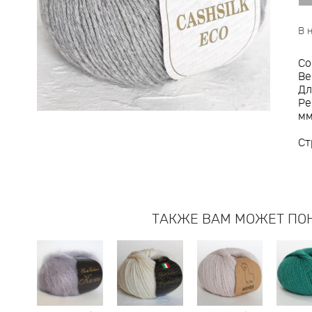
В 
Со
Ве
Дл
Ре
м
Ст
ТАКЖЕ ВАМ МОЖЕТ ПО