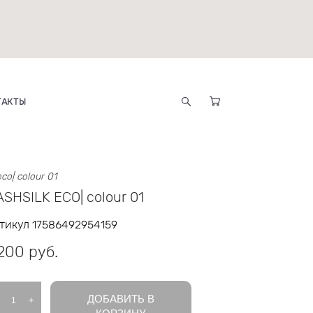
ТАКТЫ
eco| colour 01
SHSILK ECO| colour 01
тикул 17586492954159
 200 pуб.
ДОБАВИТЬ В