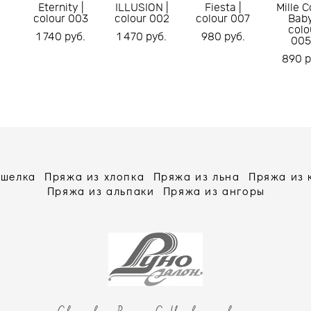
Eternity |
ILLUSION |
Fiesta |
Mille C
colour 003
colour 002
colour 007
Baby
colo
1 740 pуб.
1 470 pуб.
980 pуб.
005
890 p
 шелка
Пряжа из хлопка
Пряжа из льна
Пряжа из
Пряжа из альпаки
Пряжа из ангоры