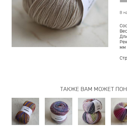
В н
Сос
Вес
Дли
Ре
мм
Ст
ТАКЖЕ ВАМ МОЖЕТ ПО