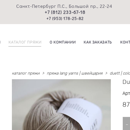
Санкт-Петербург П.С., Большой пр., 22-24
+7 (812) 233-67-18
+7 (953) 178-25-82
И
КАТАЛОГ ПРЯЖИ
О КОМПАНИИ
КАК ЗАКАЗАТЬ
КОН
каталог пряжи
>
пряжа lang yarns | швейцария
>
duett | co
Du
Арт
87