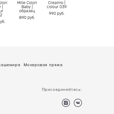
olori
Mille Colori
Crealino |
 |
Baby |
colour 039
ur
образец
990 pуб.
2
890 pуб.
уб.
 кашемира
Мохеровая пряжа
Присоединяйтесь: