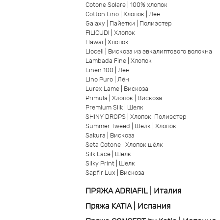
Cotone Solare | 100% хлопок
Cotton Lino | Хлопок | Лен
Galaxy | Пайетки | Полиэстер
FILICUDI | Хлопок
Hawai | Хлопок
Liocell | Вискоза из эвкалиптового волокна
Lambada Fine | Хлопок
Linen 100 | Лен
Lino Puro | Лён
Lurex Lame | Вискоза
Primula | Хлопок | Вискоза
Premium Silk | Шелк
SHINY DROPS | Хлопок| Полиэстер
Summer Tweed | Шелк | Хлопок
Sakura | Вискоза
Seta Cotone | Xлопок шёлк
Silk Lace | Шелк
Silky Print | Шелк
Sapfir Lux | Вискоза
ПРЯЖА ADRIAFIL | Италия
Пряжа KATIA | Испания