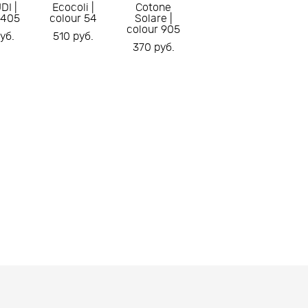
DI |
Ecocoli |
Cotone
 405
colour 54
Solare |
colour 905
уб.
510 pуб.
370 pуб.