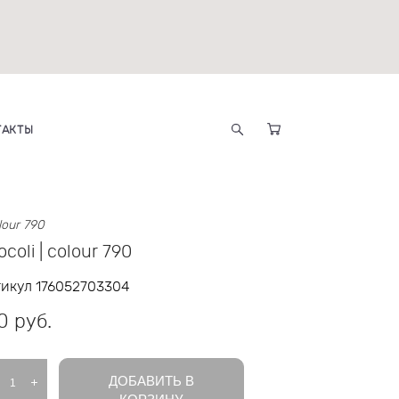
ТАКТЫ
olour 790
ocoli | colour 790
тикул 176052703304
0 pуб.
ДОБАВИТЬ В