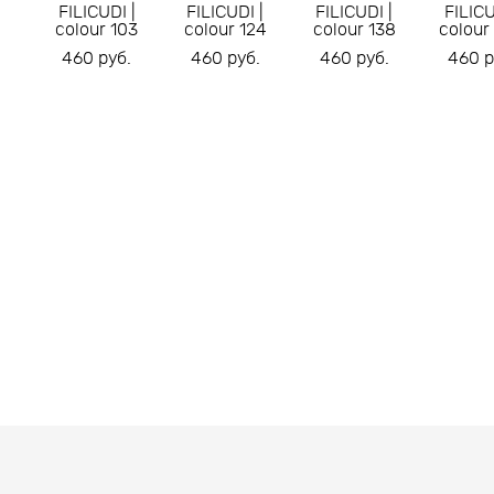
FILICUDI |
FILICUDI |
FILICUDI |
FILICU
colour 103
colour 124
colour 138
colour
460 pуб.
460 pуб.
460 pуб.
460 p