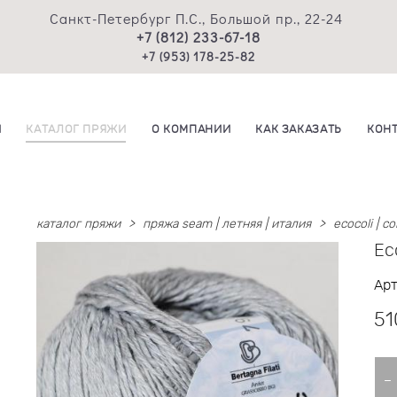
Санкт-Петербург П.С., Большой пр., 22-24
+7 (812) 233-67-18
+7 (953) 178-25-82
И
КАТАЛОГ ПРЯЖИ
О КОМПАНИИ
КАК ЗАКАЗАТЬ
КОН
каталог пряжи
>
пряжа seam | летняя | италия
>
ecocoli | c
Ec
Ар
51