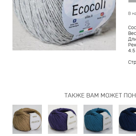
В н
Сос
Вес
Дли
Рек
4.5
Стр
ТАКЖЕ ВАМ МОЖЕТ ПО