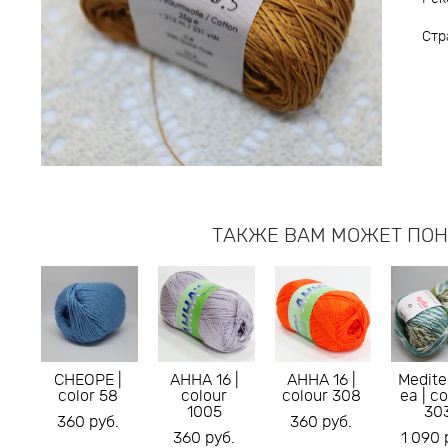
Стр
ТАКЖЕ ВАМ МОЖЕТ ПО
CHEOPE |
АННА 16 |
АННА 16 |
Medite
color 58
colour
colour 308
ea | c
1005
30
360 pуб.
360 pуб.
360 pуб.
1 090 