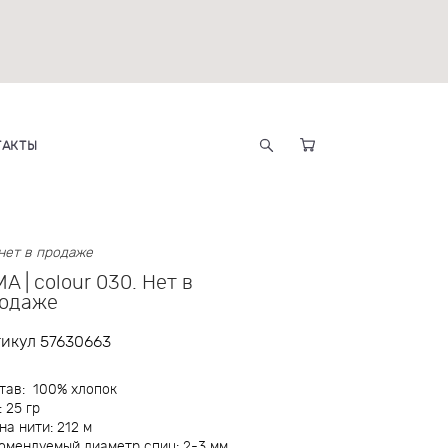
ТАКТЫ
. нет в продаже
MA | colour 030. Нет в
одаже
тикул 57630663
тав: 100% хлопок
: 25 гр
на нити: 212 м
омендуемый диаметр спиц: 2-3 мм