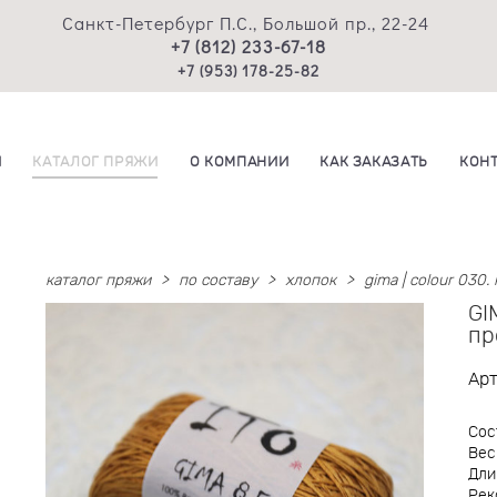
Санкт-Петербург П.С., Большой пр., 22-24
+7 (812) 233-67-18
+7 (953) 178-25-82
И
КАТАЛОГ ПРЯЖИ
О КОМПАНИИ
КАК ЗАКАЗАТЬ
КОН
каталог пряжи
>
по составу
>
хлопок
>
gima | colour 030
GI
пр
Ар
Сос
Вес
Дли
Рек