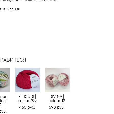
ана: Япония
НРАВИТЬСЯ
rran
FILICUDI |
DIVINA |
olour
colour 199
colour 12
3
460 pуб.
590 pуб.
pуб.