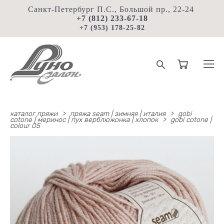
Санкт-Петербург П.С., Большой пр., 22-24
+7 (812) 233-67-18
+7 (953) 178-25-82
каталог пряжи
>
пряжа seam | зимняя | италия
>
gobi
cotone | меринос | пух верблюжонка | хлопок
>
gobi cotone |
colour 05