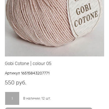
Gobi Cotone | colour 05
Артикул 16515843207771
550 pуб.
В наличии:
12
шт.