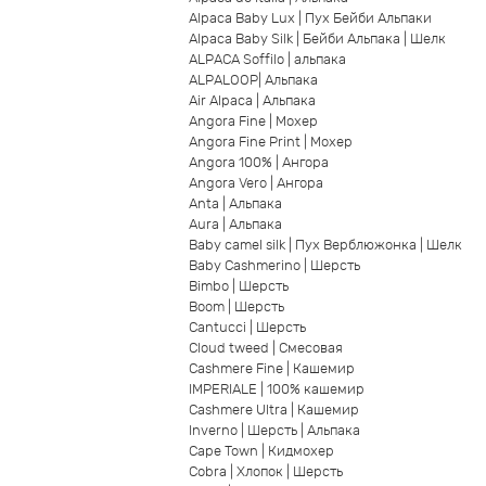
Alpaca Baby Lux | Пух Бейби Альпаки
Alpaca Baby Silk | Бейби Альпака | Шелк
ALPACA Soffilo | альпака
ALPALOOP| Альпака
Air Alpaca | Альпака
Angora Fine | Мохер
Angora Fine Print | Мохер
Angora 100% | Ангора
Angora Vero | Ангора
Anta | Альпака
Aura | Альпака
Baby camel silk | Пух Верблюжонка | Шелк
Baby Cashmerino | Шерсть
Bimbo | Шерсть
Boom | Шерсть
Cantucci | Шерсть
Cloud tweed | Смесовая
Cashmere Fine | Кашемир
IMPERIALE | 100% кашемир
Cashmere Ultra | Кашемир
Inverno | Шерсть | Альпака
Cape Town | Кидмохер
Cobra | Хлопок | Шерсть