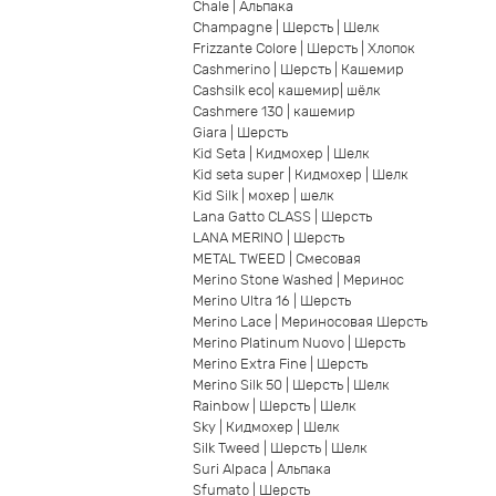
Chale | Альпака
Champagne | Шерсть | Шелк
Frizzante Colore | Шерсть | Хлопок
Cashmerino | Шерсть | Кашемир
Cashsilk eco| кашемир| шёлк
Cashmere 130 | кашемир
Giara | Шерсть
Kid Seta | Кидмохер | Шелк
Kid seta super | Кидмохер | Шелк
Kid Silk | мохер | шелк
Lana Gatto CLASS | Шерсть
LANA MERINO | Шерсть
METAL TWEED | Смесовая
Merino Stone Washed | Меринос
Merino Ultra 16 | Шерсть
Merino Lace | Мериносовая Шерсть
Merino Platinum Nuovo | Шерсть
Merino Extra Fine | Шерсть
Merino Silk 50 | Шерсть | Шелк
Rainbow | Шерсть | Шелк
Sky | Кидмохер | Шелк
Silk Tweed | Шерсть | Шелк
Suri Alpaca | Альпака
Sfumato | Шерсть