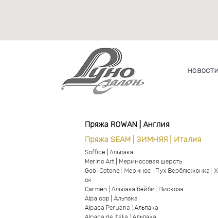
НОВОСТ
Пряжа ROWAN | Англия
Пряжа SEAM | ЗИМНЯЯ | Италия
Soffice | Альпака
Merino Art | Мериносовая шерсть
Gobi Cotone | Меринос | Пух Верблюжонка | 
ок
Carmen | Альпака бейби | Вискоза
Alpaloop | Альпака
Alpaca Peruana | Альпака
Alpaca de Italia | Альпака