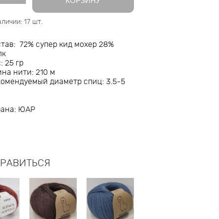
КОРЗИНУ
аличии:
17
шт.
тав: 72% супер кид мохер 28%
лк
: 25 гр
на нити: 210 м
омендуемый диаметр спиц: 3.5-5
рана: ЮАР
НРАВИТЬСЯ