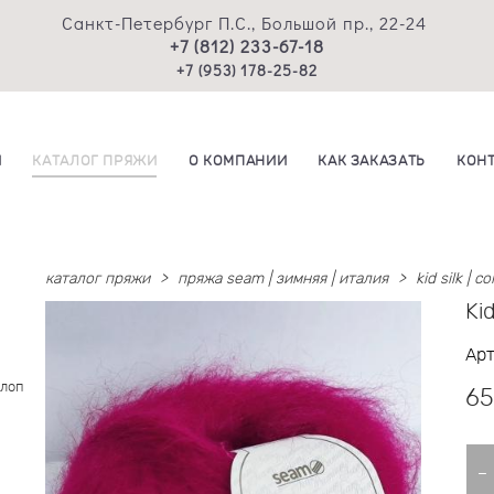
Санкт-Петербург П.С., Большой пр., 22-24
+7 (812) 233-67-18
+7 (953) 178-25-82
И
КАТАЛОГ ПРЯЖИ
О КОМПАНИИ
КАК ЗАКАЗАТЬ
КОН
каталог пряжи
>
пряжа seam | зимняя | италия
>
kid silk | c
Kid
Арт
Хлоп
65