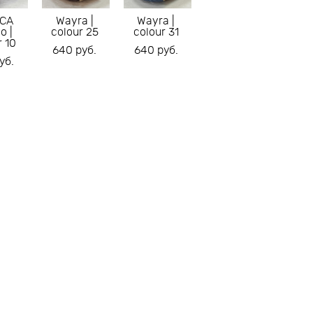
CA
Wayra |
Wayra |
o |
colour 25
colour 31
r 10
640 pуб.
640 pуб.
уб.