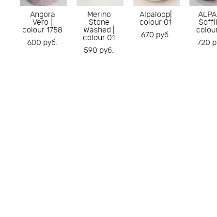
Angora
Merino
Alpaloop|
ALPA
Vero |
Stone
colour 01
Soffil
colour 1758
Washed |
colou
670 pуб.
colour 01
600 pуб.
720 p
590 pуб.