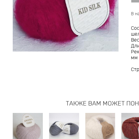
В н
Сос
ше
Вес
Дли
Рек
мм
Ст
ТАКЖЕ ВАМ МОЖЕТ ПО