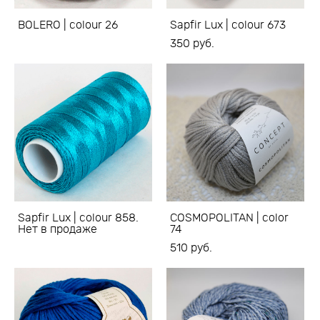
BOLERO | colour 26
Sapfir Lux | colour 673
350 pуб.
Sapfir Lux | colour 858.
COSMOPOLITAN | color
Нет в продаже
74
510 pуб.