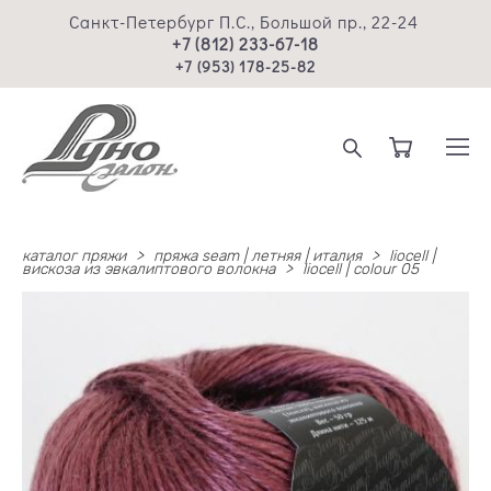
Санкт-Петербург П.С., Большой пр., 22-24
+7 (812) 233-67-18
+7 (953) 178-25-82
каталог пряжи
>
пряжа seam | летняя | италия
>
liocell |
вискоза из эвкалиптового волокна
>
liocell | colour 05