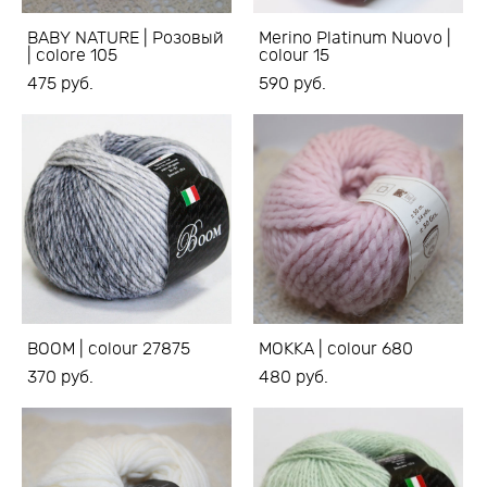
BABY NATURE | Розовый
Merino Platinum Nuovo |
| colore 105
colour 15
475 pуб.
590 pуб.
BOOM | colour 27875
MOKKA | colour 680
370 pуб.
480 pуб.