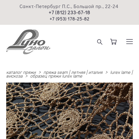
Санкт-Петербург П.С., Большой пр., 22-24
+7 (812) 233-67-18
+7 (953) 178-25-82
каталог пряжи
>
пряжа seam | летняя | италия
>
lurex lame |
вискоза
>
образец пряжи lurex lame