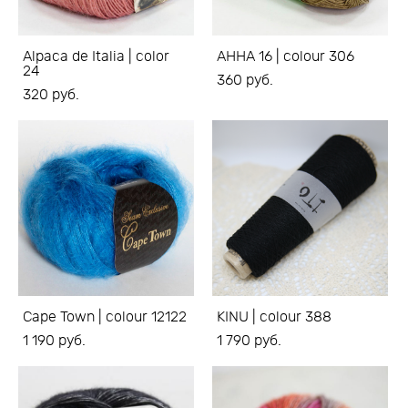
Alpaca de Italia | color
АННА 16 | colour 306
24
360 pуб.
320 pуб.
Cape Town | colour 12122
KINU | colour 388
1 190 pуб.
1 790 pуб.