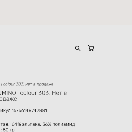
 | colour 303. нет в продаже
UMINO | colour 303. Нет в
одаже
икул 16756148742881
тав: 64% альпака, 36% полиамид
: 50 гр