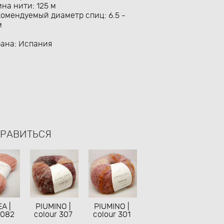
на нити: 125 м
омендуемый диаметр спиц: 6.5 -
м
рана: Испания
НРАВИТЬСЯ
A |
PIUMINO |
PIUMINO |
 082
colour 307
colour 301