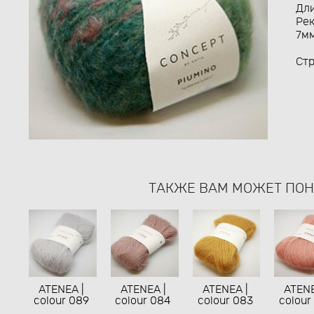
Дли
Рек
7м
Ст
ТАКЖЕ ВАМ МОЖЕТ ПО
ATENEA |
ATENEA |
ATENEA |
ATENE
colour 089
colour 084
colour 083
colour