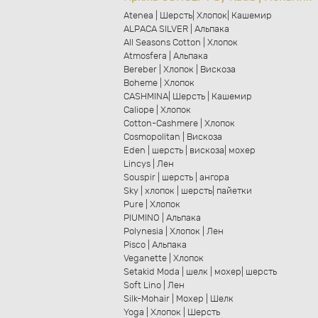
Atenea | Шерсть| Хлопок| Кашемир
ALPACA SILVER | Альпака
All Seasons Cotton | Хлопок
Atmosfera | Альпака
Bereber | Хлопок | Вискоза
Boheme | Хлопок
CASHMINA| Шерсть | Кашемир
Caliope | Хлопок
Cotton-Cashmere | Хлопок
Cosmopolitan | Вискоза
Eden | шерсть | вискоза| мохер
Lincys | Лен
Souspir | шерсть | ангора
Sky | хлопок | шерсть| пайетки
Pure | Хлопок
PIUMINO | Альпака
Polynesia | Хлопок | Лен
Pisco | Альпака
Veganette | Хлопок
Setakid Moda | шелк | мохер| шерсть
Soft Lino | Лен
Silk-Mohair | Мохер | Шелк
Yoga | Хлопок | Шерсть