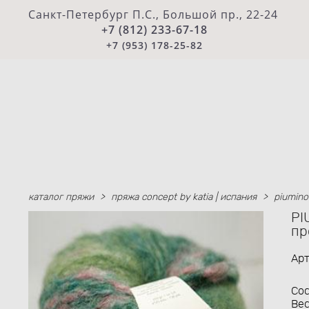
Санкт-Петербург П.С., Большой пр., 22-24
+7 (812) 233-67-18
+7 (953) 178-25-82
каталог пряжи
>
пряжа concept by katia | испания
>
piumino
PI
пр
Арт
Сос
Вес