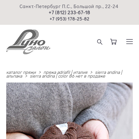
Санкт-Петербург П.С., Большой пр., 22-24
+7 (812) 233-67-18
+7 (953) 178-25-82
каталог пряжи
>
пряжа adriafil | италия
>
sierra andina |
альпака
>
sierra andina | color 86 нет в продаже