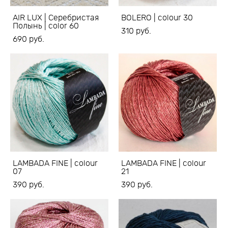
AIR LUX | Серебристая
BOLERO | colour 30
Полынь | color 60
310 pуб.
690 pуб.
LAMBADA FINE | colour
LAMBADA FINE | colour
07
21
390 pуб.
390 pуб.