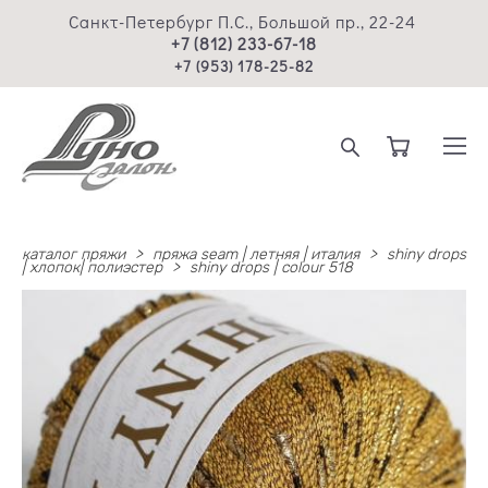
Санкт-Петербург П.С., Большой пр., 22-24
+7 (812) 233-67-18
+7 (953) 178-25-82
каталог пряжи
>
пряжа seam | летняя | италия
>
shiny drops
| хлопок| полиэстер
>
shiny drops | colour 518