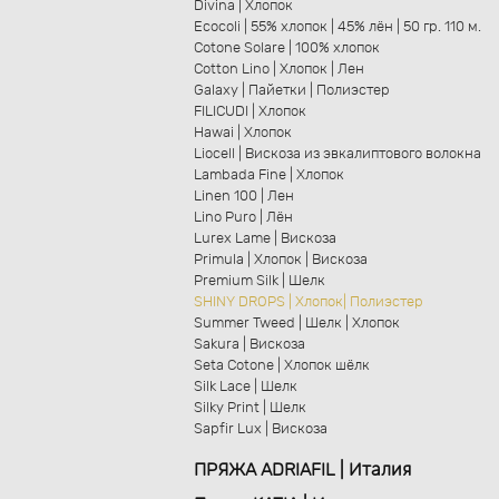
Divina | Хлопок
Ecocoli | 55% хлопок | 45% лён | 50 гр. 110 м.
Cotone Solare | 100% хлопок
Cotton Lino | Хлопок | Лен
Galaxy | Пайетки | Полиэстер
FILICUDI | Хлопок
Hawai | Хлопок
Liocell | Вискоза из эвкалиптового волокна
Lambada Fine | Хлопок
Linen 100 | Лен
Lino Puro | Лён
Lurex Lame | Вискоза
Primula | Хлопок | Вискоза
Premium Silk | Шелк
SHINY DROPS | Хлопок| Полиэстер
Summer Tweed | Шелк | Хлопок
Sakura | Вискоза
Seta Cotone | Xлопок шёлк
Silk Lace | Шелк
Silky Print | Шелк
Sapfir Lux | Вискоза
ПРЯЖА ADRIAFIL | Италия