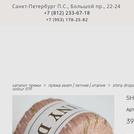
Санкт-Петербург П.С., Большой пр., 22-24
+7 (812) 233-67-18
+7 (953) 178-25-82
каталог пряжи
>
пряжа seam | летняя | италия
>
shiny drop
colour 519
SH
Ар
39