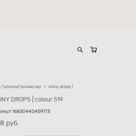
s | хлопок| полиэстер
>
shiny drops |
INY DROPS | colour 519
тикул 16830440459173
8 pуб.