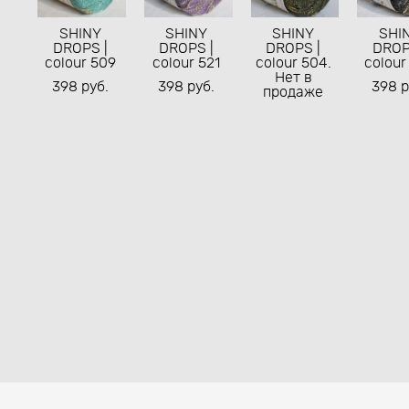
SHINY
SHINY
SHINY
SHI
DROPS |
DROPS |
DROPS |
DROP
colour 509
colour 521
colour 504.
colour
Нет в
398 pуб.
398 pуб.
398 p
продаже