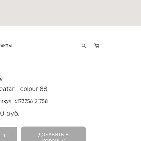
ТАКТЫ
88
catan | colour 88
икул 16173756121758
0 pуб.
ДОБАВИТЬ В