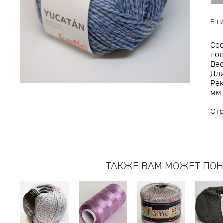
В н
Сос
по
Вес
Дли
Рек
мм
Ст
ТАКЖЕ ВАМ МОЖЕТ ПО