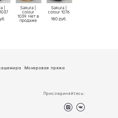
a |
Sakura |
Sakura |
 1037
colour
colour 1076
1039. Нет в
уб.
180 pуб.
продаже
 кашемира
Мохеровая пряжа
Присоединяйтесь: