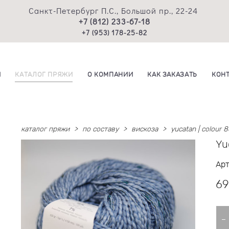
Санкт-Петербург П.С., Большой пр., 22-24
+7 (812) 233-67-18
+7 (953) 178-25-82
И
КАТАЛОГ ПРЯЖИ
О КОМПАНИИ
КАК ЗАКАЗАТЬ
КОН
каталог пряжи
>
по составу
>
вискоза
>
yucatan | colour 
Yu
Арт
69