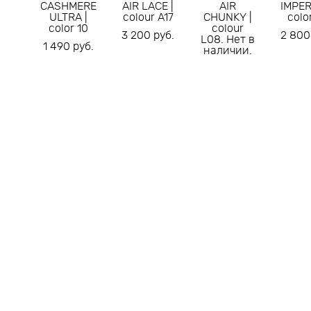
CASHMERE
AIR LACE |
AIR
IMPER
ULTRA |
colour A17
CHUNKY |
colo
color 10
colour
3 200 pуб.
2 800
L08. Нет в
1 490 pуб.
наличии.