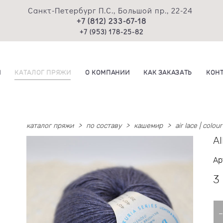
Санкт-Петербург П.С., Большой пр., 22-24
+7 (812) 233-67-18
+7 (953) 178-25-82
И
КАТАЛОГ ПРЯЖИ
О КОМПАНИИ
КАК ЗАКАЗАТЬ
КОН
каталог пряжи
>
по составу
>
кашемир
>
air lace | colou
AI
Ар
3