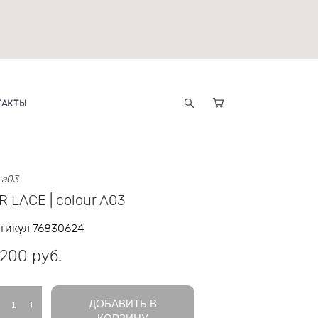
ТАКТЫ
r a03
R LACE | colour A03
тикул 76830624
 200 pуб.
ДОБАВИТЬ В