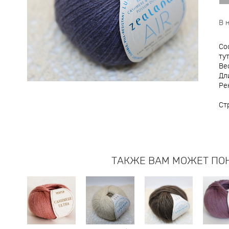
В 
Со
ту
Вес
Дл
Ре
Ст
ТАКЖЕ ВАМ МОЖЕТ ПО