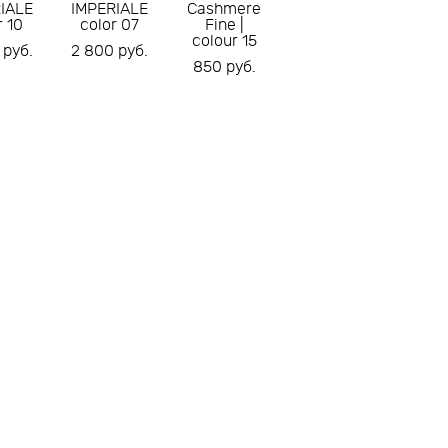
IALE
IMPERIALE
Cashmere
r 10
color 07
Fine |
colour 15
 pуб.
2 800 pуб.
850 pуб.