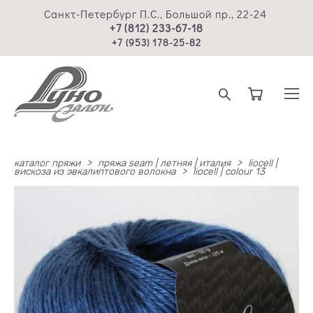
Санкт-Петербург П.С., Большой пр., 22-24
+7 (812) 233-67-18
+7 (953) 178-25-82
каталог пряжи
>
пряжа seam | летняя | италия
>
liocell |
вискоза из эвкалиптового волокна
>
liocell | colour 13