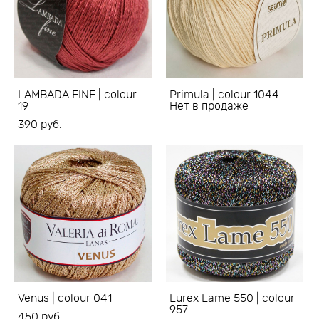
LAMBADA FINE | colour
Primula | colour 1044
19
Нет в продаже
390 pуб.
Venus | colour 041
Lurex Lame 550 | colour
957
450 pуб.